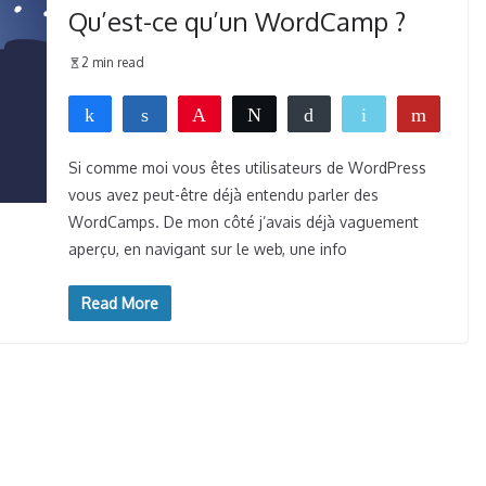
Qu’est-ce qu’un WordCamp ?
2 min read
Partagez
Partagez
Épingle
Tweetez
Buffer
Email
Flip
0
WhatsApp
PARTAGES
Si comme moi vous êtes utilisateurs de WordPress
vous avez peut-être déjà entendu parler des
WordCamps. De mon côté j’avais déjà vaguement
aperçu, en navigant sur le web, une info
Read More