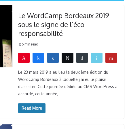
Le WordCamp Bordeaux 2019
sous le signe de l’éco-
responsabilité
6 min read
Épingle
Partagez
Partagez
Tweetez
Buffer
Email
Flip
8
8
WhatsApp
PARTAGES
Le 23 mars 2019 a eu lieu la deuxième édition du
WordCamp Bordeaux à laquelle j’ai eu le plaisir
d’assister. Cette journée dédiée au CMS WordPress a
accordé, cette année,
Read More