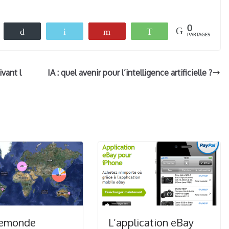
0
eetez
Buffer
Email
Flip
WhatsApp
PARTAGES
vant l
IA : quel avenir pour l’intelligence artificielle ?
emonde
L’application eBay