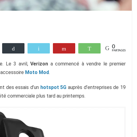
0
eetez
Buffer
Email
Flip
WhatsApp
PARTAGES
e. Le 3 avril, 
Verizon
 a commencé à vendre le premier 
 accessoire 
Moto Mod
. 
t des essais d’un 
hotspot 5G
 auprès d’entreprises de 19 
ilité commerciale plus tard au printemps.