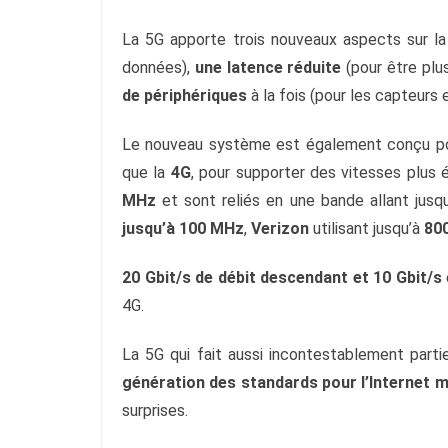
La 5G apporte trois nouveaux aspects sur la 
données), 
une latence réduite
 (pour être plu
de périphériques
 à la fois (pour les capteurs 
Le nouveau système est également conçu pou
que la 
4G
, pour supporter des vitesses plus 
MHz
 et sont reliés en une bande allant jusqu
jusqu’à 100 MHz
, 
Verizon
 utilisant jusqu’à 
80
20 Gbit/s de débit descendant et 10 Gbit/s
4G.
La 5G qui fait aussi incontestablement parti
génération des standards pour l’Internet m
surprises.