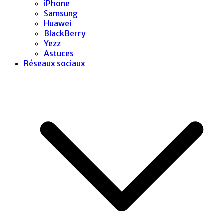
iPhone
Samsung
Huawei
BlackBerry
Yezz
Astuces
Réseaux sociaux