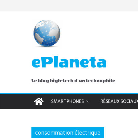
Skip
to
content
ePlaneta
Le blog high-tech d'un technophile
SMARTPHONES
RÉSEAUX SOCIAU
consommation électrique