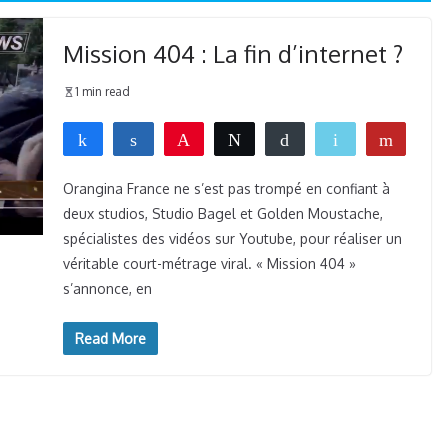
Mission 404 : La fin d’internet ?
1 min read
Partagez
Partagez
Épingle
Tweetez
Buffer
Email
Flip
0
WhatsApp
PARTAGES
Orangina France ne s’est pas trompé en confiant à
deux studios, Studio Bagel et Golden Moustache,
spécialistes des vidéos sur Youtube, pour réaliser un
véritable court-métrage viral. « Mission 404 »
s’annonce, en
Read More