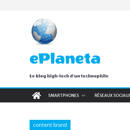
Skip
to
content
ePlaneta
Le blog high-tech d'un technophile
SMARTPHONES
RÉSEAUX SOCIAU
content brand