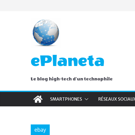
Skip
to
content
ePlaneta
Le blog high-tech d'un technophile
SMARTPHONES
RÉSEAUX SOCIAU
ebay