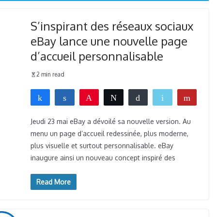
S’inspirant des réseaux sociaux
eBay lance une nouvelle page
d’accueil personnalisable
2 min read
Partagez
Partagez
Épingle
Tweetez
Buffer
Email
Flip
0
WhatsApp
PARTAGES
Jeudi 23 mai eBay a dévoilé sa nouvelle version. Au
menu un page d’accueil redessinée, plus moderne,
plus visuelle et surtout personnalisable. eBay
inaugure ainsi un nouveau concept inspiré des
Read More