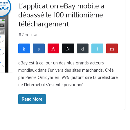
L’application eBay mobile a
dépassé le 100 millionième
téléchargement
2 min read
Partagez
Partagez
Épingle
Tweetez
Buffer
Email
Flip
0
WhatsApp
PARTAGES
eBay est à ce jour un des plus grands acteurs
mondiaux dans l’univers des sites marchands. Créé
par Pierre Omidyar en 1995 (autant dire la préhistoire
de l’Internet) il s’est vite positionné
Read More