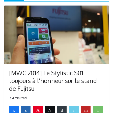
[MWC 2014] Le Stylistic S01
toujours à l’honneur sur le stand
de Fujitsu
4 min read
Partagez
Partagez
Épingle
Tweetez
Buffer
Email
Flip
What