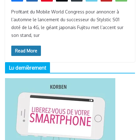
0
PARTAGES
Profitant du Mobile World Congress pour annoncer à
l’automne le lancement du successeur du Stylstic S01
doté de la 4G, le géant japonais Fujitsu met l’accent sur
son stand, sur
Read More
Lu dernièrement