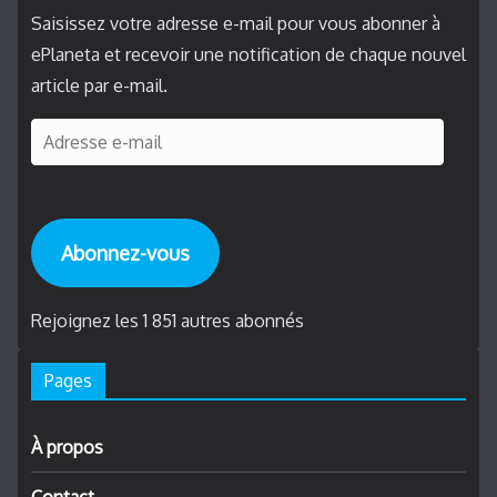
Saisissez votre adresse e-mail pour vous abonner à
ePlaneta et recevoir une notification de chaque nouvel
article par e-mail.
A
d
r
e
Abonnez-vous
s
s
e
Rejoignez les 1 851 autres abonnés
e
Pages
-
m
a
À propos
i