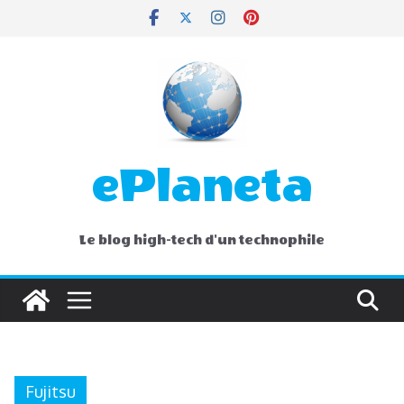
Skip
to
content
ePlaneta
Le blog high-tech d'un technophile
Fujitsu