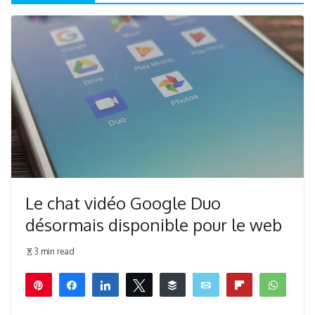
Le chat vidéo Google Duo
désormais disponible pour le web
3 min read
Épingle
Partagez
Partagez
Tweetez
Buffer
Email
Flip
What
1
1