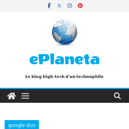
Skip
to
content
ePlaneta
Le blog high-tech d'un technophile
google duo