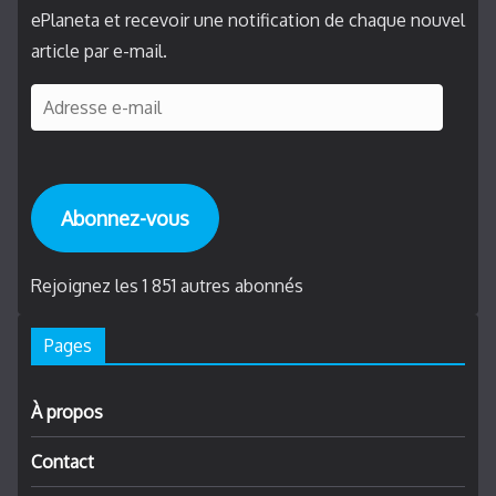
ePlaneta et recevoir une notification de chaque nouvel
article par e-mail.
A
d
r
e
Abonnez-vous
s
s
e
Rejoignez les 1 851 autres abonnés
e
Pages
-
m
a
À propos
i
Contact
l