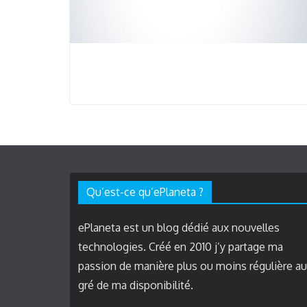
Qu’est-ce qu’ePlaneta ?
ePlaneta est un blog dédié aux nouvelles
technologies. Créé en 2010 j’y partage ma
passion de manière plus ou moins régulière au
gré de ma disponibilité.