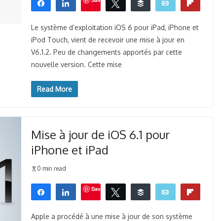
Partagez
Partagez
Tweetez
Buffer
Email
Flip
0
WhatsApp
PARTAGES
Le système d’exploitation iOS 6 pour iPad, iPhone et
iPod Touch, vient de recevoir une mise à jour en
V6.1.2. Peu de changements apportés par cette
nouvelle version. Cette mise
Read More
Mise à jour de iOS 6.1 pour
iPhone et iPad
0 min read
Save
Partagez
Partagez
Tweetez
Buffer
Email
Flip
0
WhatsApp
PARTAGES
Apple a procédé à une mise à jour de son système