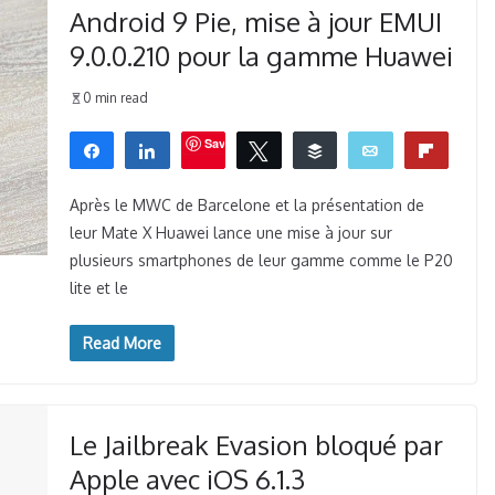
Android 9 Pie, mise à jour EMUI
9.0.0.210 pour la gamme Huawei
0 min read
Save
Partagez
Partagez
Tweetez
Buffer
Email
Flip
0
WhatsApp
PARTAGES
Après le MWC de Barcelone et la présentation de
leur Mate X Huawei lance une mise à jour sur
plusieurs smartphones de leur gamme comme le P20
lite et le
Read More
Le Jailbreak Evasion bloqué par
Apple avec iOS 6.1.3