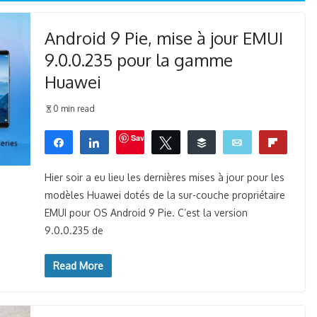
Android 9 Pie, mise à jour EMUI
9.0.0.235 pour la gamme
Huawei
0 min read
Save
Partagez
Partagez
Tweetez
Buffer
Email
Flip
0
WhatsApp
PARTAGES
Hier soir a eu lieu les dernières mises à jour pour les
modèles Huawei dotés de la sur-couche propriétaire
EMUI pour OS Android 9 Pie. C’est la version
9.0.0.235 de
Read More