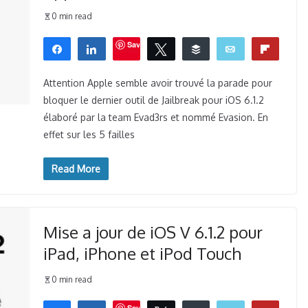
0 min read
Save
Partagez
Partagez
Tweetez
Buffer
Email
Flip
0
WhatsApp
La révolution opérée par le
PARTAGES
Attention Apple semble avoir trouvé la parade pour
bloquer le dernier outil de Jailbreak pour iOS 6.1.2
digital
élaboré par la team Evad3rs et nommé Evasion. En
effet sur les 5 failles
Read More
Mise a jour de iOS V 6.1.2 pour
iPad, iPhone et iPod Touch
0 min read
Save