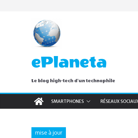
Skip
to
content
ePlaneta
Le blog high-tech d'un technophile
SMARTPHONES
RÉSEAUX SOCIAU
mise à jour