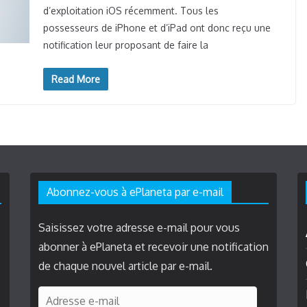
d’exploitation iOS récemment. Tous les
possesseurs de iPhone et d’iPad ont donc reçu une
notification leur proposant de faire la
Read More
Abonnez-vous à ePlaneta par e-mail
Saisissez votre adresse e-mail pour vous
abonner à ePlaneta et recevoir une notification
de chaque nouvel article par e-mail.
A