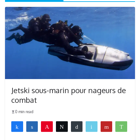
Jetski sous-marin pour nageurs de
combat
0 min read
Partagez
Partagez
Épingle
Tweetez
Buffer
Email
Flip
What
0