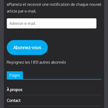
ePlaneta et recevoir une notification de chaque nouvel
article par e-mail.
A
d
r
e
Abonnez-vous
s
s
e
Rejoignez les 1 851 autres abonnés
e
Pages
-
m
a
À propos
i
Contact
l