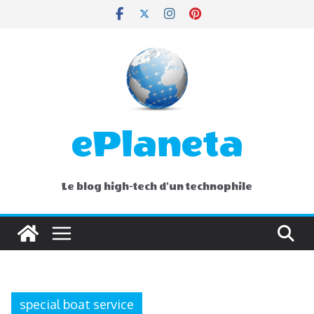
Skip
to
content
ePlaneta
Le blog high-tech d'un technophile
special boat service