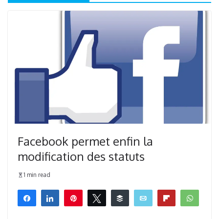
Facebook permet enfin la
modification des statuts
1 min read
Partagez
Partagez
Épingle
Tweetez
Buffer
Email
Flip
What
0