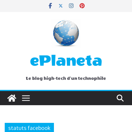
Skip
to
content
ePlaneta
Le blog high-tech d'un technophile
statuts facebook