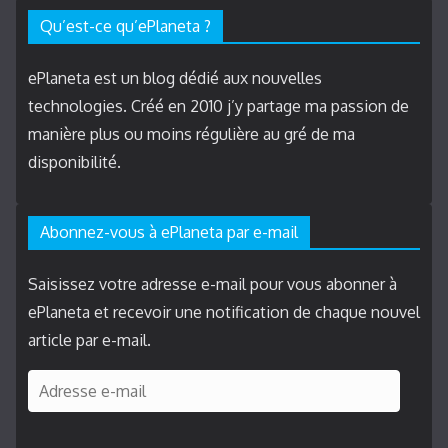
Qu’est-ce qu’ePlaneta ?
ePlaneta est un blog dédié aux nouvelles
technologies. Créé en 2010 j’y partage ma passion de
manière plus ou moins régulière au gré de ma
disponibilité.
Abonnez-vous à ePlaneta par e-mail
Saisissez votre adresse e-mail pour vous abonner à
ePlaneta et recevoir une notification de chaque nouvel
article par e-mail.
A
d
r