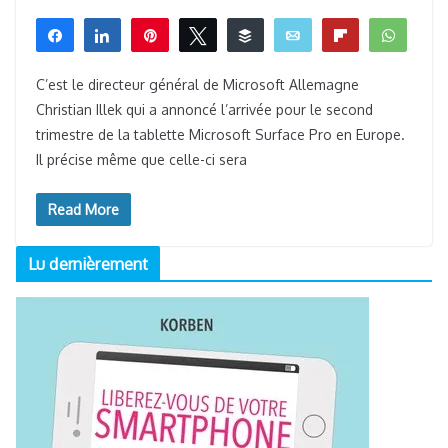
Partagez
Partagez
Épingle
Tweetez
Buffer
Email
Flip
What
0
PARTAGES
C’est le directeur général de Microsoft Allemagne
Christian Illek qui a annoncé l’arrivée pour le second
trimestre de la tablette Microsoft Surface Pro en Europe.
Il précise même que celle-ci sera
Read More
Lu dernièrement