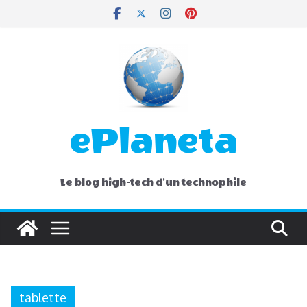
Skip
to
content
ePlaneta
Le blog high-tech d'un technophile
tablette