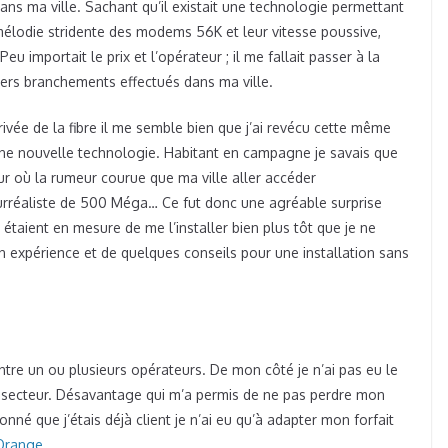
dans ma ville. Sachant qu’il existait une technologie permettant
mélodie stridente des modems 56K et leur vitesse poussive,
u importait le prix et l’opérateur ; il me fallait passer à la
miers branchements effectués dans ma ville.
rivée de la fibre il me semble bien que j’ai revécu cette même
une nouvelle technologie. Habitant en campagne je savais que
ur où la rumeur courue que ma ville aller accéder
surréaliste de 500 Méga… Ce fut donc une agréable surprise
 étaient en mesure de me l’installer bien plus tôt que je ne
mon expérience et de quelques conseils pour une installation sans
entre un ou plusieurs opérateurs. De mon côté je n’ai pas eu le
 secteur. Désavantage qui m’a permis de ne pas perdre mon
né que j’étais déjà client je n’ai eu qu’à adapter mon forfait
 Orange
.