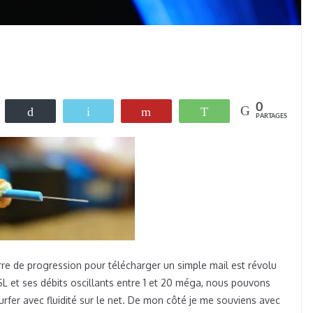
0
eetez
Buffer
Email
Flip
WhatsApp
PARTAGES
re de progression pour télécharger un simple mail est révolu
SL et ses débits oscillants entre 1 et 20 méga, nous pouvons
rfer avec fluidité sur le net. De mon côté je me souviens avec