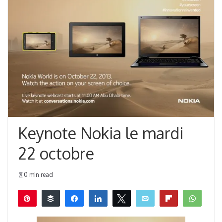
Keynote Nokia le mardi
22 octobre
0 min read
Épingle
Buffer
Partagez
Partagez
Tweetez
Email
Flip
What
0
PARTAGES