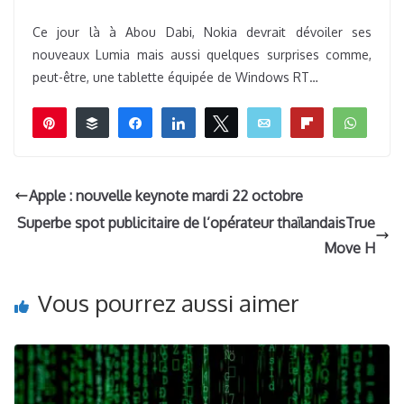
Ce jour là à Abou Dabi, Nokia devrait dévoiler ses
nouveaux Lumia mais aussi quelques surprises comme,
peut-être, une tablette équipée de Windows RT…
Épingle
Buffer
Partagez
Partagez
Tweetez
Email
Flip
What
0
PARTAGES
Apple : nouvelle keynote mardi 22 octobre
Superbe spot publicitaire de l’opérateur thaïlandaisTrue
Move H
Vous pourrez aussi aimer