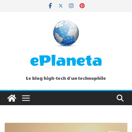
Skip
to
content
ePlaneta
Le blog high-tech d'un technophile