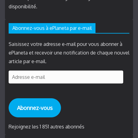
disponibilité.
Abonnez-vous à ePlaneta par e-mail
Saisissez votre adresse e-mail pour vous abonner à
ePlaneta et recevoir une notification de chaque nouvel
article par e-mail.
A
d
r
e
Abonnez-vous
s
s
e
Rejoignez les 1 851 autres abonnés
e