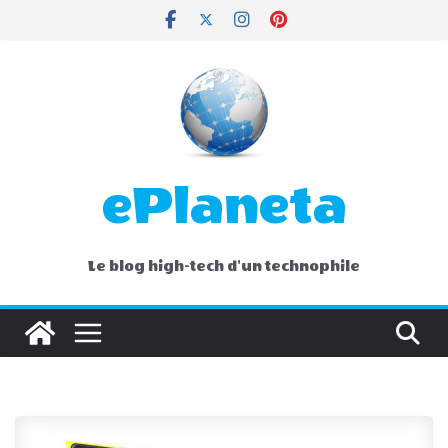
Skip
to
content
ePlaneta
Le blog high-tech d'un technophile