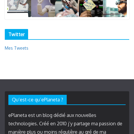
Twitter
Mes Tweets
Qu’est-ce qu’ePlaneta ?
ePlaneta est un blog dédié aux nouvelles
technologies. Créé en 2010 j’y partage ma passion de
manière plus ou moins régulière au gré de ma