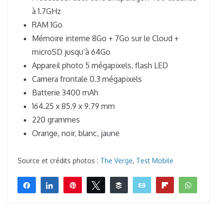
à 1.7GHz
RAM 1Go
Mémoire interne 8Go + 7Go sur le Cloud +
microSD jusqu’à 64Go
Appareil photo 5 mégapixels, flash LED
Camera frontale 0.3 mégapixels
Batterie 3400 mAh
164.25 x 85.9 x 9.79 mm
220 grammes
Orange, noir, blanc, jaune
Source et crédits photos :
The Verge
,
Test Mobile
Partagez
Partagez
Épingle
Tweetez
Buffer
Email
Flip
What
0
PARTAGES