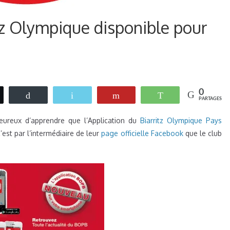
itz Olympique disponible pour
0
weetez
Buffer
Email
Flip
WhatsApp
PARTAGES
eureux d’apprendre que l’Application du
Biarritz Olympique Pays
’est par l’intermédiaire de leur
page officielle Facebook
que le club